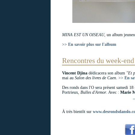
MINA EST UN OISEAU
, un album jeunes
>> En savoir plus sur l'album
Rencontres du week-end
Vincent Djina
dédicacera son album
"Et p
mai au
Salon des livres de Caen
.
>> En sa
Des ronds dans l'O sera présent samedi 18
Portrieux,
Bulles d'Armor
. Avec :
Marie 
_
À très bientôt sur
www.desrondsdanslo.c