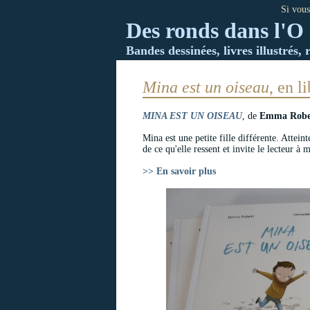
Si vous
Des ronds dans l'O 
Bandes dessinées, livres illustrés, 
Mina est un oiseau
, en li
MINA EST UN OISEAU
, de
Emma Robe
Mina est une petite fille différente. Attein
de ce qu'elle ressent et invite le lecteur à
>> En savoir plus