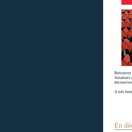
Retrouvez 
Amateurs d
découvrire
A très bie
En dé