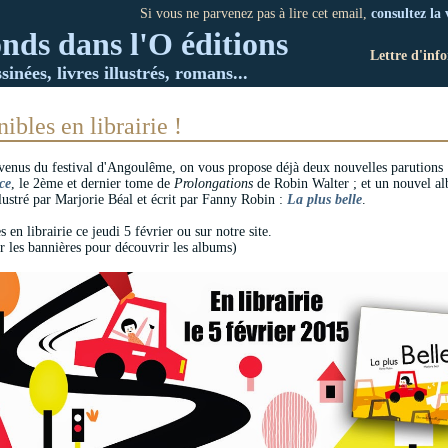
Si vous ne parvenez pas à lire cet email,
consultez la 
nds dans l'O éditions
Lettre d'inf
inées, livres illustrés, romans...
ibles en librairie !
venus du festival d'Angoulême, on vous propose déjà deux nouvelles parutions 
ce
, le 2ème et dernier tome de
Prolongations
de Robin Walter ; et un nouvel a
llustré par Marjorie Béal et écrit par Fanny Robin :
La plus belle
.
 en librairie ce jeudi 5 février ou sur notre site.
ur les bannières pour découvrir les albums)