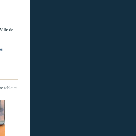
 Ville de
os
e table et