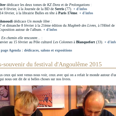
lter
dédicace les deux tomes de
KZ Dora
et de
Prolongations
:
e 8 février, à la Journée de la BD de
Serris
(77).
+ d'infos
4 février, à la librairie Bulles en tête à
Paris 17ème
.
+ d'infos
ahmoudi
dédicace
Un monde libre
:
7 et dimanche 8 février à la 21ème édition du
Maghreb des Livres
, à l'Hôtel de
Exposition autour de l'album.
+ d'infos
n
En chemin elle rencontre...
:
anvier au 15 février au Pôle culturel
Les Colonnes
à
Blanquefort
(33).
+ d'inf
 page Agenda : dédicaces, salons et expositions
s-souvenir du festival d'Angoulême 2015
us ceux qui sont venus nous voir, ceux avec qui on a refait le monde autour d'un
ui nous ont dit de si belles choses sur nos livres.