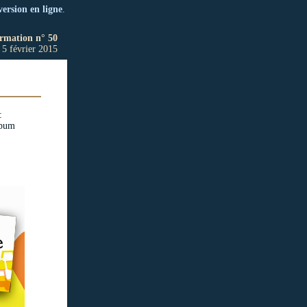
version en ligne
.
ormation n° 50
5 février 2015
:
lbum