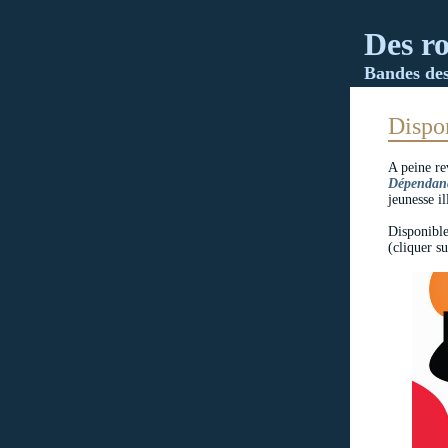
Des ro
Bandes dess
Dispon
A peine re
Dépendan
jeunesse i
Disponibles
(cliquer s