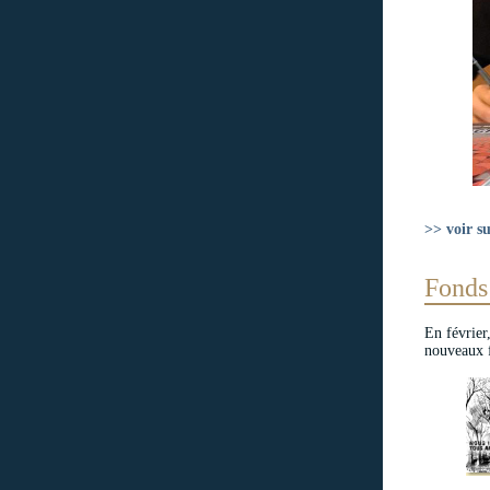
>> voir s
Fonds 
En février
nouveaux f