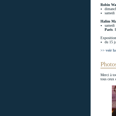
Robin Wa
dimanch
samedi 1
Halim M
samedi 
Paris
. 
Expositio
du 15 j
>> voir la
Photo
Merci à to
tous ceux q