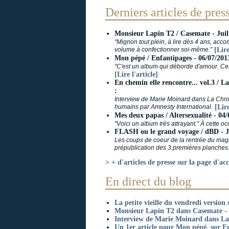
Derniers articles de pres
Monsieur Lapin T2 / Casemate - Juil
"Mignon tout plein, à lire dès 4 ans, acco
volume à confectionner soi-même."
[Lire
Mon pépé / Enfantipages - 06/07/201
"C'est un album qui déborde d'amour. Celu
[Lire l'article]
En chemin elle rencontre... vol.3 / 
:
Interview de Marie Moinard dans La Chroni
humains par Amnesty International.
[Lire
Mes deux papas / Altersexualité - 04/
"Voici un album très attrayant." À cette occ
FLASH ou le grand voyage / dBD - Ju
Les coups de coeur de la rentrée du maga
prépublication des 3 premières planches
>
+ d'articles de presse sur la page d'acc
En direct du blog
La petite vieille du vendredi version 
Monsieur Lapin T2 dans Casemate - 
Interview de Marie Moinard dans La
Un 1er article pour Mon pépé, sur En