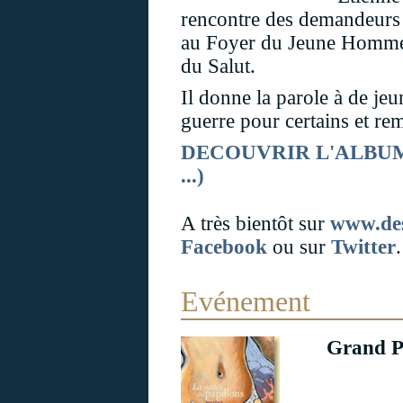
rencontre des demandeurs d
au Foyer du Jeune Homme 
du Salut.
Il donne la parole à de jeu
guerre pour certains et re
DECOUVRIR L'ALBUM (ext
...)
A très bientôt sur
www.de
Facebook
ou sur
Twitter
.
Evénement
Grand Pr