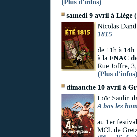
(Plus d'infos)
samedi 9 avril à Liège 
Nicolas Dand
1815
de 11h à 14h
à la
FNAC de
Rue Joffre, 3
(Plus d'infos
dimanche 10 avril à Gre
Loïc Saulin d
A bas les ho
au 1er festiv
MCL de Gretz-