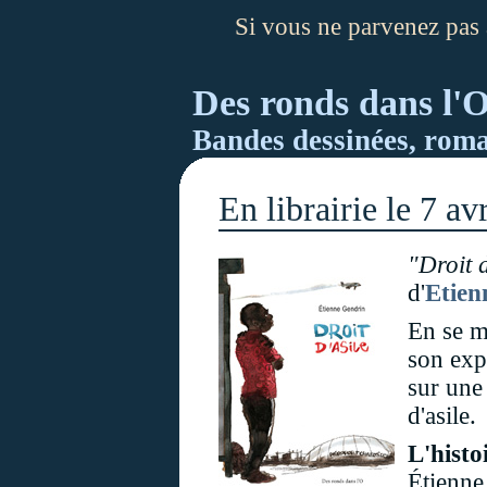
Si vous ne parvenez pas à
Des ronds dans l'O
Bandes dessinées, roman
En librairie le 7 avr
"Droit d
d'
Etien
En se m
son exp
sur une 
d'asile.
L'histoi
Étienne