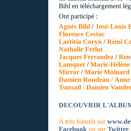
Bihl en téléchargement léga
Ont participé :
Agnès Bihl
/
José-Louis 
Florence Cestac
Laetitia Coryn
/
Rémi C
Nathalie Ferlut
Jacques Ferrandez
/
René
Lamquet
/
Marie-Hélène 
Mirror
/
Marie Moinard
Damien Roudeau
/
Anne
Tsutsail
/
Damien Vande
DECOUVRIR L'ALBUM (ext
A très bientôt sur
www.de
Facebook
ou sur
Twitter
.