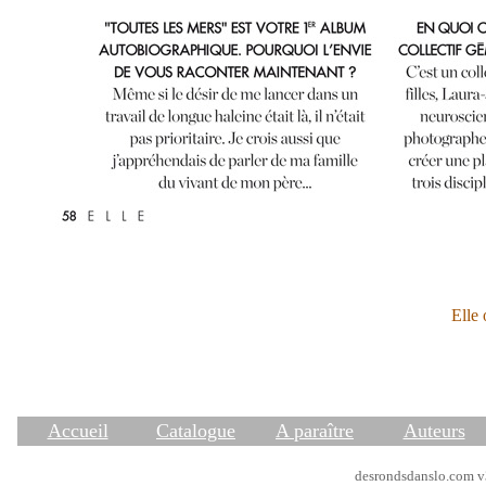
Elle 
Accueil
Catalogue
A paraître
Auteurs
desrondsdanslo.com v3