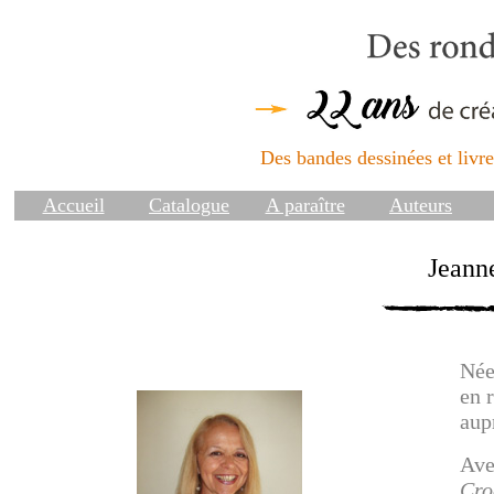
Des bandes dessinées et livres
Accueil
Catalogue
A paraître
Auteurs
Jeann
Née
en 
aup
Ave
Cro