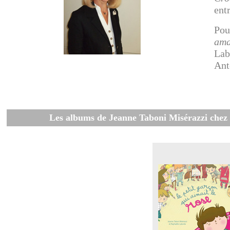
ent
Pou
ama
Lab
Ant
Les albums de Jeanne Taboni Misérazzi chez 