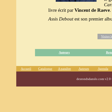
Car
livre écrit par
Vincent de Raeve
.
Assis Debout
est son premier alb
Visiter 
Auteurs
Reto
Accueil
Catalogue
A paraître
Auteurs
Agenda
desrondsdanslo.com v2.0 ©