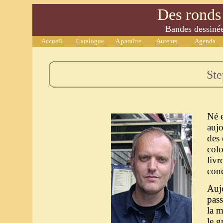
Des ronds 
Bandes dessinées
Accueil
Catalogue
A paraître
Auteurs
Agenda
Ste
Né 
auj
des 
colo
livr
conç
Aujo
pass
la m
le g