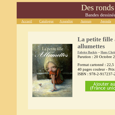
Des ronds 
Bandes dessinées
Accueil
Catalogue
A paraître
Auteurs
Agenda
La petite fille
allumettes
-
Fabrice Backès
Hans Chri
Parution : 20 Octobre 
Format cartonné : 22,5
40 pages couleur - Prix
ISBN : 978-2-917237-