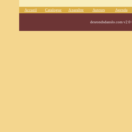
Accueil
Catalogue
A paraître
Auteurs
Agenda
desrondsdanslo.com v2.0 ©