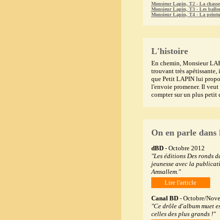
Monsieur Lapin, T2 - La chasse
Monsieur Lapin, T3 - Les ballo
Monsieur Lapin, T4 - La peintu
L'histoire
En chemin, Monsieur LAPIN
trouvant très apétissante, i
que Petit LAPIN lui propo
l'envoie promener. Il veut 
compter sur un plus petit 
On en parle dans 
dBD
- Octobre 2012
"Les éditions Des ronds d
jeunesse avec la publicat
Amsallem."
Lire l'article
Canal BD
- Octobre/Nov
"Ce drôle d'album muet es
celles des plus grands !"