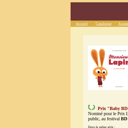
Accueil
Catalogue
A para
Prix "Baby BD"
Nominé pour le Prix L
public, au festival
BD
Dans la même série :