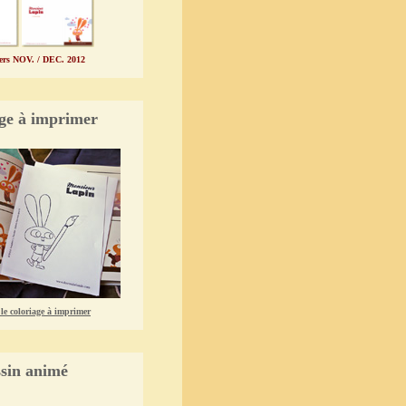
iers NOV. / DEC. 2012
ge à imprimer
 le coloriage à imprimer
sin animé