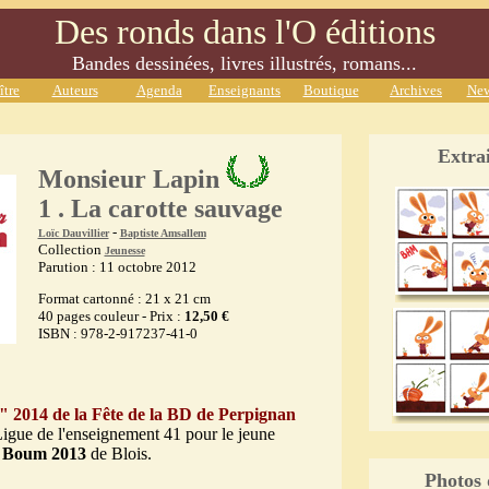
Des ronds dans l'O éditions
Bandes dessinées, livres illustrés, romans...
ître
Auteurs
Agenda
Enseignants
Boutique
Archives
New
Extrai
Monsieur Lapin
1 . La carotte sauvage
-
Loïc Dauvillier
Baptiste Amsallem
Collection
Jeunesse
Parution : 11 octobre 2012
Format cartonné : 21 x 21 cm
40 pages couleur - Prix :
12,50 €
ISBN : 978-2-917237-41-0
 2014 de la Fête de la BD de Perpignan
igue de l'enseignement 41 pour le jeune
 Boum 2013
de Blois.
Photos 