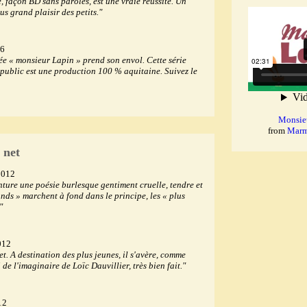
, façon BD sans paroles, est une vraie réussite. Un
us grand plaisir des petits."
16
ée « monsieur Lapin » prend son envol. Cette série
public est une production 100 % aquitaine. Suivez le
Monsieu
from
Marm
 net
2012
nture une poésie burlesque gentiment cruelle, tendre et
ands » marchent à fond dans le principe, les « plus
"
012
t. A destination des plus jeunes, il s'avère, comme
 de l'imaginaire de Loïc Dauvillier, très bien fait."
12