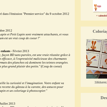
 dans l'émission "Premier service" du 9 octobre 2012
+ calendr
bre 2012
Coloria
pin et Petit Lapin sont vraiment attachants, et vous
um est un vrai coup de coeur !"
 enfants
- Février 2013
, façon BD sans paroles, est une vraie réussite grâce à
t efficace, à l'expressivité malicieuse des charmants
ormats des planches où dominent les teintes orangées.
 plus grand plaisir des petits."
(Coup de coeur)
Télécharger
ille la curiosité et l'imagination. Votre enfant va
 recette du gâteau à la carotte, des astuces pour
apin et un coloriage à photocopier."
Des
Juillet 2013