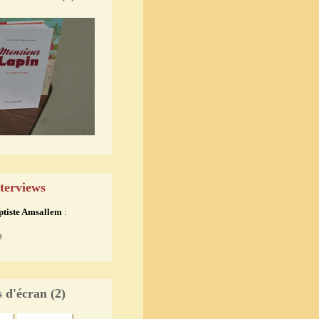
terviews
ptiste Amsallem
:
s
 d'écran (2)