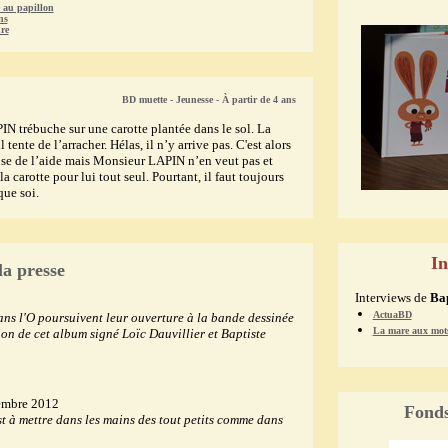
 au papillon
ns
re
BD muette - Jeunesse - À partir de 4 ans
 trébuche sur une carotte plantée dans le sol. La
l tente de l’arracher. Hélas, il n’y arrive pas. C'est alors
se de l’aide mais Monsieur LAPIN n’en veut pas et
la carotte pour lui tout seul. Pourtant, il faut toujours
que soi.
In
la presse
Interviews de
Ba
ActuaBD
ans l'O poursuivent leur ouverture à la bande dessinée
La mare aux mot
ion de cet album signé Loïc Dauvillier et Baptiste
embre 2012
Fonds
t à mettre dans les mains des tout petits comme dans