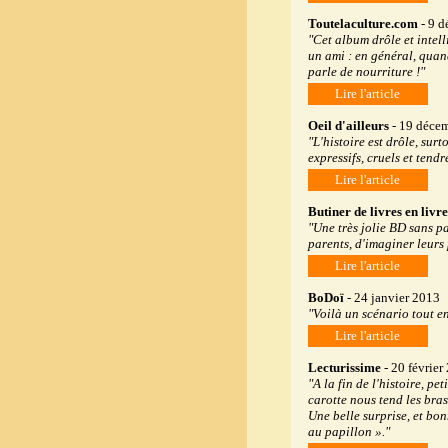
Toutelaculture.com
- 9 d
"Cet album drôle et intell
un ami : en général, quan
parle de nourriture !"
Lire l'article
Oeil d'ailleurs
- 19 déce
"L'histoire est drôle, sur
expressifs, cruels et tendre
Lire l'article
Butiner de livres en livre
"Une très jolie BD sans pa
parents, d'imaginer leurs
Lire l'article
BoDoï
- 24 janvier 2013
"Voilà un scénario tout e
Lire l'article
Lecturissime
- 20 février
"A la fin de l'histoire, pe
carotte nous tend les bra
Une belle surprise, et bon
au papillon »."