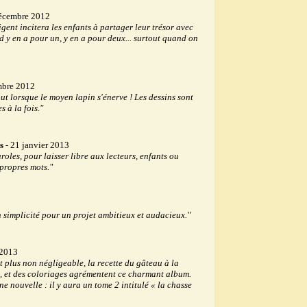
écembre 2012
igent incitera les enfants à partager leur trésor avec
d y en a pour un, y en a pour deux... surtout quand on
mbre 2012
tout lorsque le moyen lapin s'énerve ! Les dessins sont
s à la fois."
s
- 21 janvier 2013
roles, pour laisser libre aux lecteurs, enfants ou
 propres mots."
n simplicité pour un projet ambitieux et audacieux."
 2013
tit plus non négligeable, la recette du gâteau à la
s, et des coloriages agrémentent ce charmant album.
ne nouvelle : il y aura un tome 2 intitulé « la chasse