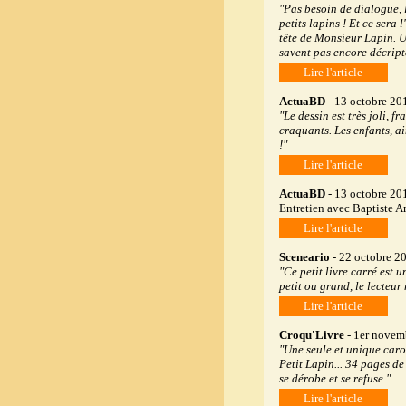
"Pas besoin de dialogue, l
petits lapins ! Et ce sera
tête de Monsieur Lapin. U
savent pas encore décripter
Lire l'article
ActuaBD
- 13 octobre 20
"Le dessin est très joli, f
craquants. Les enfants, a
!"
Lire l'article
ActuaBD
- 13 octobre 20
Entretien avec Baptiste A
Lire l'article
Sceneario
- 22 octobre 2
"Ce petit livre carré est u
petit ou grand, le lecteur 
Lire l'article
Croqu'Livre
- 1er novem
"Une seule et unique caro
Petit Lapin... 34 pages de
se dérobe et se refuse."
Lire l'article