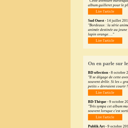
"Cette aventure burlesque
album guilleret pour le pl
Lire l'article
Sud Ouest
- 14 juillet 20
"Bordeaux : la série anim
animée destinée au jeune 
lapin orange…."
Lire l'article
On en parle sur le
BD sélection
- 8 octobre 
"Il se dégage de cette ave
souvent drôle. Si les « gr
petits » devraient courir !
Lire l'article
BD-Thèque
- 9 octobre 2
"Très sympa cet album mue
souvent lorsque c'est sorti
Lire l'article
Publik Art
- 9 octobre 20