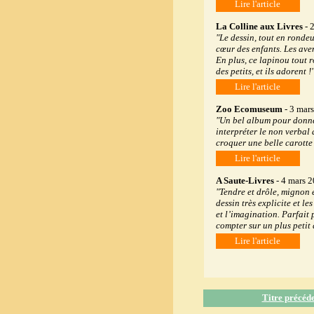
Lire l'article
La Colline aux Livres
- 2
"Le dessin, tout en rondeu
cœur des enfants. Les aven
En plus, ce lapinou tout 
des petits, et ils adorent !
Lire l'article
Zoo Ecomuseum
- 3 mar
"Un bel album pour donner 
interpréter le non verbal
croquer une belle carotte 
Lire l'article
A Saute-Livres
- 4 mars 
"Tendre et drôle, mignon e
dessin très explicite et le
et l’imagination. Parfait 
compter sur un plus petit 
Lire l'article
Titre précéd