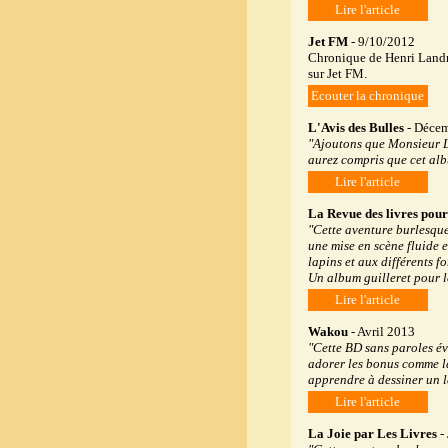
Lire l'article
Jet FM
- 9/10/2012
Chronique de Henri Landré
sur Jet FM.
Ecouter la chronique
L'Avis des Bulles
- Décem
"Ajoutons que Monsieur La
aurez compris que cet alb
Lire l'article
La Revue des livres pour
"Cette aventure burlesque
une mise en scène fluide e
lapins et aux différents f
Un album guilleret pour le
Lire l'article
Wakou
- Avril 2013
"Cette BD sans paroles éve
adorer les bonus comme la
apprendre à dessiner un l
Lire l'article
La Joie par Les Livres
- 