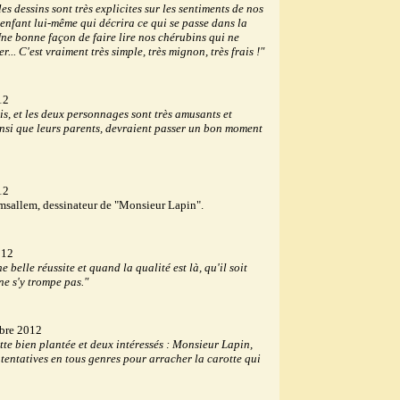
es dessins sont très explicites sur les sentiments de nos
 l'enfant lui-même qui décrira ce qui se passe dans la
ne bonne façon de faire lire nos chérubins qui ne
... C'est vraiment très simple, très mignon, très frais !"
12
rais, et les deux personnages sont très amusants et
insi que leurs parents, devraient passer un bon moment
12
msallem, dessinateur de "Monsieur Lapin".
012
ne belle réussite et quand la qualité est là, qu'il soit
ne s'y trompe pas."
bre 2012
tte bien plantée et deux intéressés : Monsieur Lapin,
 tentatives en tous genres pour arracher la carotte qui