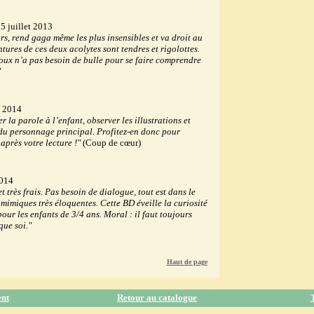
5 juillet 2013
rs, rend gaga même les plus insensibles et va droit au
tures de ces deux acolytes sont tendres et rigolottes.
roux n’a pas besoin de bulle pour se faire comprendre
"
s 2014
la parole à l’enfant, observer les illustrations et
 du personnage principal. Profitez-en donc pour
après votre lecture !"
(Coup de cœur)
2014
t très frais. Pas besoin de dialogue, tout est dans le
s mimiques très éloquentes. Cette BD éveille la curiosité
pour les enfants de 3/4 ans. Moral : il faut toujours
que soi."
Haut de page
ent
Retour au catalogue