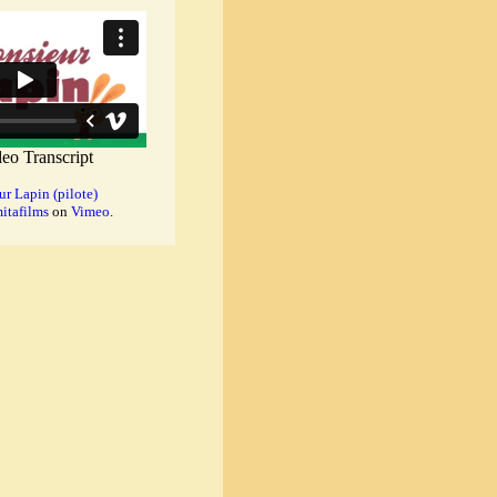
r Lapin (pilote)
itafilms
on
Vimeo
.