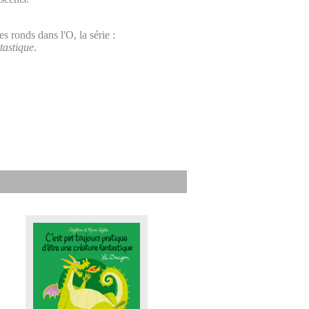
s ronds dans l'O, la série :
tastique
.