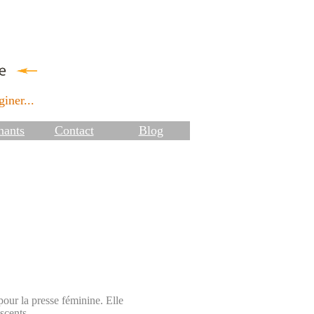
iner...
nants
Contact
Blog
 pour la presse féminine. Elle
scents.