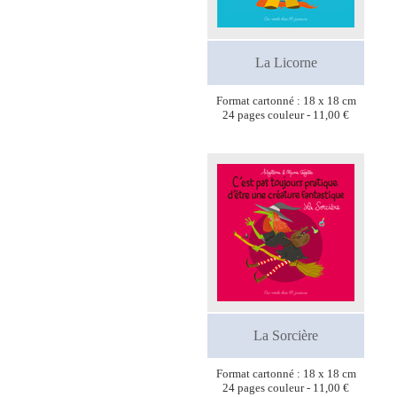
La Licorne
Format cartonné : 18 x 18 cm
24 pages couleur - 11,00 €
La Sorcière
Format cartonné : 18 x 18 cm
24 pages couleur - 11,00 €