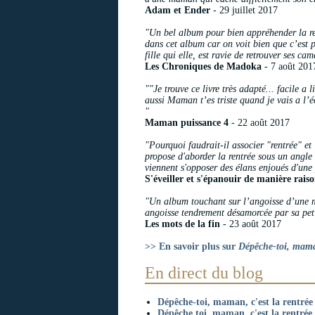
Adam et Ender
- 29 juillet 2017
"Un bel album pour bien appréhender la re
dans cet album car on voit bien que c’est p
fille qui elle, est ravie de retrouver ses c
Les Chroniques de Madoka
- 7 août 201
""Je trouve ce livre très adapté... facile a l
aussi Maman t’es triste quand je vais a l’é
"
Maman puissance 4
- 22 août 2017
"Pourquoi faudrait-il associer "rentrée" et
propose d'aborder la rentrée sous un angle
viennent s'opposer des élans enjoués d'une 
S'éveiller et s'épanouir de manière rais
"Un album touchant sur l’angoisse d’une m
angoisse tendrement désamorcée par sa peti
Les mots de la fin
- 23 août 2017
>> En savoir plus sur
Dépêche-toi, maman
En direct du blog
Dépêche-toi, maman, c'est la rentrée !
Dépêche toi, maman, c'est la rentrée 