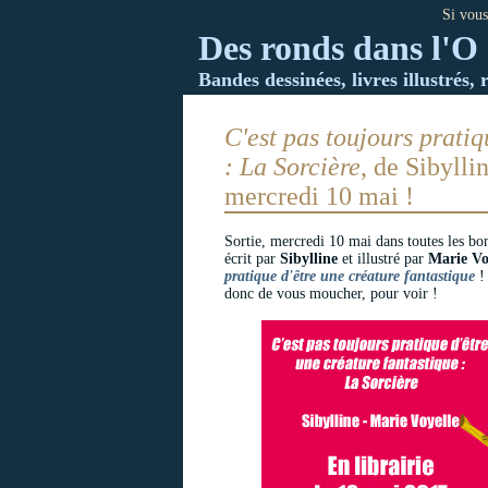
Si vous
Des ronds dans l'O 
Bandes dessinées, livres illustrés, 
C'est pas toujours pratiq
: La Sorcière
, de Sibylli
mercredi 10 mai !
Sortie, mercredi 10 mai dans toutes les bo
écrit par
Sibylline
et illustré par
Marie Vo
pratique d'être une créature fantastique
! 
donc de vous moucher, pour voir !