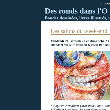
Si vous
Des ronds dans l'O 
Bandes dessinées, livres illustrés, 
Les salons du week-end
Vendredi 21, samedi 22 et dimanche 23
attendent sur leur stand au festival
BD Bou
* Baptiste Amsallem (
Monsieur Lapin, tome
* Thibaut Lambert (
Au coin d'une ride
)