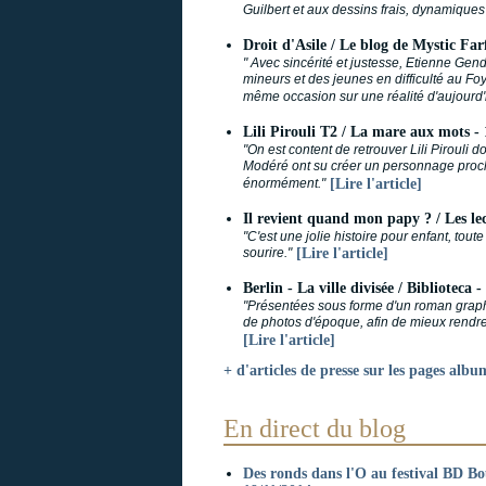
Guilbert et aux dessins frais, dynamiques
Droit d'Asile / Le blog de Mystic Far
" Avec sincérité et justesse, Etienne Gen
mineurs et des jeunes en difficulté au F
même occasion sur une réalité d'aujourd'
Lili Pirouli T2 / La mare aux mots - 
"On est content de retrouver Lili Pirouli 
Modéré ont su créer un personnage proche
énormément."
[Lire l'article]
Il revient quand mon papy ? / Les lec
"C'est une jolie histoire pour enfant, tout
sourire."
[Lire l'article]
Berlin - La ville divisée / Biblioteca 
"Présentées sous forme d'un roman graphi
de photos d'époque, afin de mieux rendre
[Lire l'article]
+ d'articles de presse sur les pages albu
En direct du blog
Des ronds dans l'O au festival BD Bo