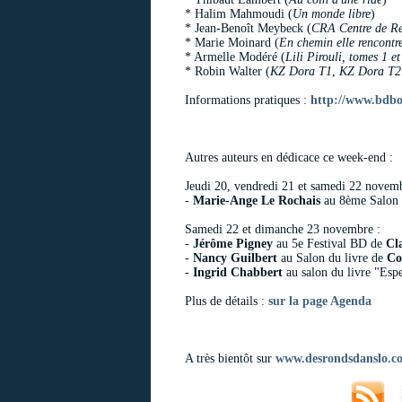
* Halim Mahmoudi (
Un monde libre
)
* Jean-Benoît Meybeck (
CRA Centre de Ré
* Marie Moinard (
En chemin elle rencontre.
* Armelle Modéré (
Lili Pirouli, tomes 1 et
* Robin Walter (
KZ Dora T1
,
KZ Dora T2
Informations pratiques :
http://www.bdb
Autres auteurs en dédicace ce week-end :
Jeudi 20, vendredi 21 et samedi 22 novemb
-
Marie-Ange Le Rochais
au 8ème Salon d
Samedi 22 et dimanche 23 novembre :
-
Jérôme Pigney
au 5e Festival BD de
Cl
-
Nancy Guilbert
au Salon du livre de
Co
-
Ingrid Chabbert
au salon du livre "Esp
Plus de détails :
sur la page Agenda
A très bientôt sur
www.desrondsdanslo.c