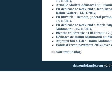
19/11/2014
Armelle Modéré dédicace Lili Piroul
En dédicace ce week-end : Jean-Beno
Robin Walter - 14/11/2014
En librairie ! Demain, je serai prés
13/11/2014
En dédicace ce week-end : Marie-An
Mahmoudi - 07/11/2014
Bientôt en librairie : Lili Pirouli T2
Dédicace de Halim Mahmoudi au Musé
Aujourd'hui à 15h : Halim Mahmoudi 
Fonds d'écran novembre 2014 (avec o
>> voir tout le blog
desrondsdanslo.com
v2.0 