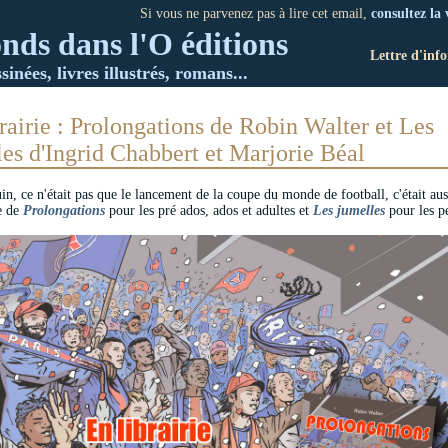
Si vous ne parvenez pas à lire cet email,
consultez la 
nds dans l'O éditions
Lettre d'inf
inées, livres illustrés, romans...
rairie : Prolongations de Robin Walter et Les
es d'Ingrid Chabbert et Marjorie Béal
in, ce n'était pas que le lancement de la coupe du monde de football, c'était auss
ie de
Prolongations
pour les pré ados, ados et adultes et
Les jumelles
pour les pe