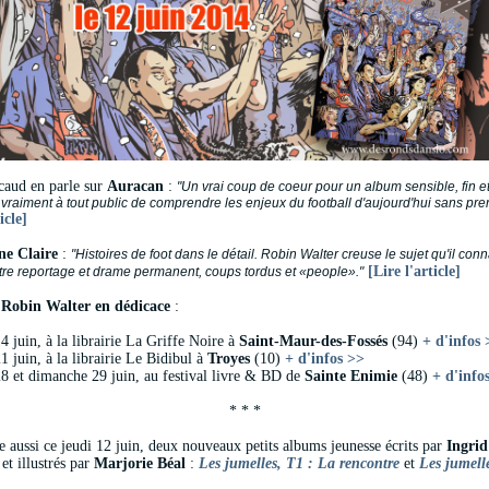
caud en parle sur
Auracan
:
"Un vrai coup de coeur pour un album sensible, fin et 
vraiment à tout public de comprendre les enjeux du football d'aujourd'hui sans pren
icle]
ne Claire
:
"Histoires de foot dans le détail. Robin Walter creuse le sujet qu'il conn
[Lire l'article]
entre reportage et drame permanent, coups tordus et «people»."
z
Robin Walter en dédicace
:
4 juin, à la librairie La Griffe Noire à
Saint-Maur-des-Fossés
(94)
+ d'infos 
1 juin, à la librairie Le Bidibul à
Troyes
(10)
+ d'infos >>
8 et dimanche 29 juin, au festival livre & BD de
Sainte Enimie
(48)
+ d'info
* * *
ie aussi ce jeudi 12 juin, deux nouveaux petits albums jeunesse écrits par
Ingrid
et illustrés par
Marjorie Béal
:
Les jumelles, T1 : La rencontre
et
Les jumell