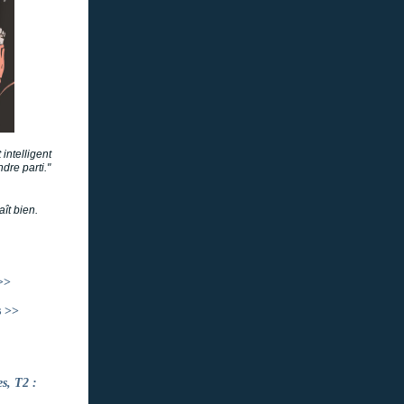
intelligent
dre parti."
aît bien.
>>
s >>
es, T2 :