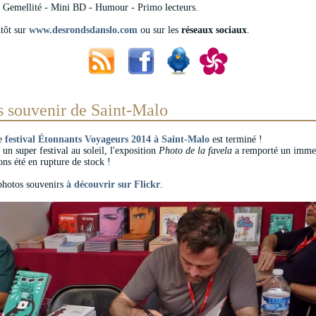
Gemellité - Mini BD - Humour - Primo lecteurs.
ntôt sur
www.desrondsdanslo.com
ou sur les
réseaux sociaux
.
s souvenir de Saint-Malo
le
festival Étonnants Voyageurs 2014 à Saint-Malo
est terminé !
 un super festival au soleil, l'exposition
Photo de la favela
a remporté un imme
ons été en rupture de stock !
photos souvenirs
à découvrir sur Flickr
.