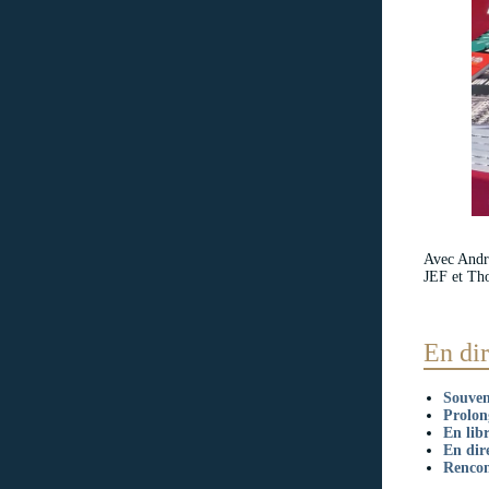
Avec André
JEF et Th
En dir
Souven
Prolong
En libr
En dir
Rencon