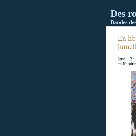
Des ro
Bandes dess
En lib
jumell
Jeudi 12 ju
en librair