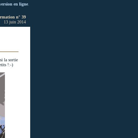
version en ligne
.
ormation n° 39
13 juin 2014
i la sortie
tits !:-)