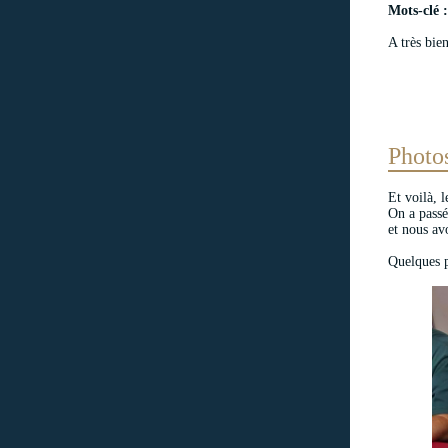
Mots-clé :
A très bie
Photo
Et voilà, 
On a passé
et nous av
Quelques 