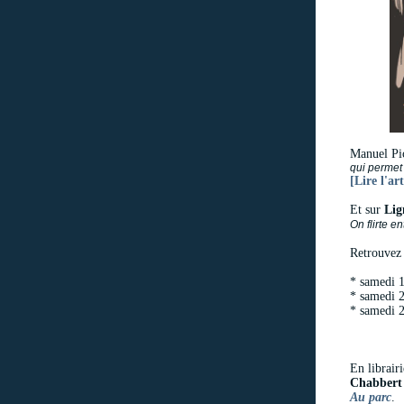
Manuel Pi
qui permet 
[Lire l'art
Et sur
Lig
On flirte 
Retrouve
* samedi 1
* samedi 2
* samedi 2
En librair
Chabbert
Au parc
.