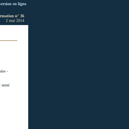
version en ligne
.
ormation n° 36
2 mai 2014
ère -
c aussi