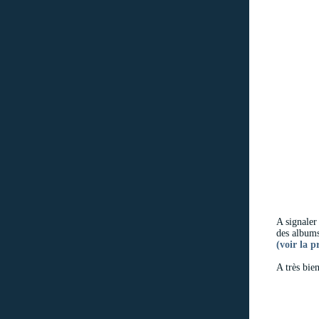
A signaler 
des albums
(voir la p
A très bie