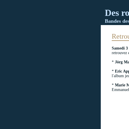
Des ro
Bandes dess
Retro
Samedi 3 
retrouvez 
*
Jörg Mai
*
Eric Ap
l'album je
*
Marie 
Emmanuel 