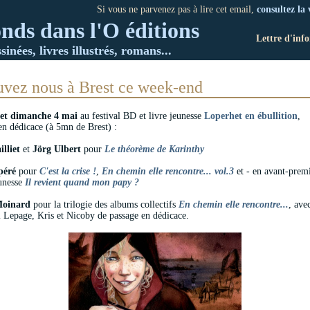
Si vous ne parvenez pas à lire cet email,
consultez la 
nds dans l'O éditions
Lettre d'inf
inées, livres illustrés, romans...
uvez nous à Brest ce week-end
et dimanche 4 mai
au festival BD et livre jeunesse
Loperhet en ébullition
,
en dédicace (à 5mn de Brest) :
lliet
et
Jörg Ulbert
pour
Le théorème de Karinthy
péré
pour
C'est la crise !
,
En chemin elle rencontre... vol.3
et - en avant-premi
unesse
Il revient quand mon papy ?
Moinard
pour la trilogie des albums collectifs
En chemin elle rencontre...
, ave
Lepage, Kris et Nicoby de passage en dédicace.