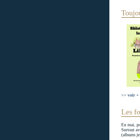
Toujou
>> voir +
Les fo
En mai, po
Surtout av
(albums je