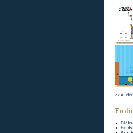
>> à téléc
En dir
Dédicac
Fonds 
Paruti