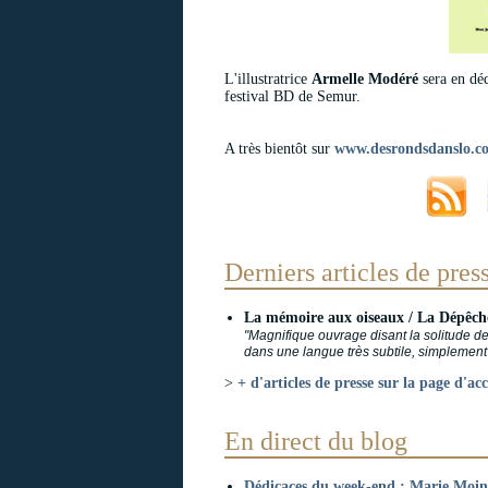
L'illustratrice
Armelle Modéré
sera en dé
festival BD de Semur.
A très bientôt sur
www.desrondsdanslo.c
Derniers articles de press
La mémoire aux oiseaux / La Dépêche
"Magnifique ouvrage disant la solitude de
dans une langue très subtile, simplement 
>
+ d'articles de presse sur la page d'acc
En direct du blog
Dédicaces du week-end : Marie Moina