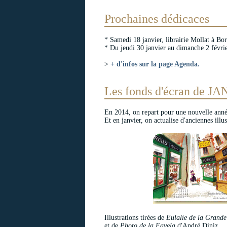
Prochaines dédicaces
* Samedi 18 janvier, librairie Mollat à B
* Du jeudi 30 janvier au dimanche 2 févr
>
+ d'infos sur la page Agenda.
Les fonds d'écran de J
En 2014, on repart pour une nouvelle année
Et en janvier, on actualise d'anciennes illu
Illustrations tirées de
Eulalie de la Grande
et de
Photo de la Favela
d'André Diniz.