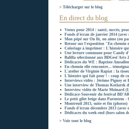
>
Télécharger sur le blog
En direct du blog
Voeux pour 2014 : santé, succès, pea
Fonds d'écran de janvier 2014 (avec e
Mon pépé sur On lit, on aime (ou pas
Retour sur l'exposition "En chemin el
Coloriage à imprimer : L'histoire qui
Une lecture commune pour Candy d'
Balilla sélectionné aux BDGest'Arts 
Dédicaces du WE : Baptiste Amsallem
En chemin elle rencontre... témoigna
L'atelier de Virginie Rapiat : la tiss
L'histoire qui fait peur ! : coup de 
Interviews vidéo : Jérôme Pigney et 
Une interview de Thomas Kotlarek da
Interview vidéo de Marie Moinard (Les
Dédicace-Souvenir du festival BD'AR
Le petit gilet beige dans Parentem - 
Montreuil 2013, suite et fin (photos)
Fonds d'écran décembre 2013 (avec et
Dédicaces du week-end (hors salon de
>
Voir tout le blog