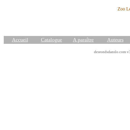
Zoo Le
Accueil
Catalogue
A paraître
Auteurs
desrondsdanslo.com v3