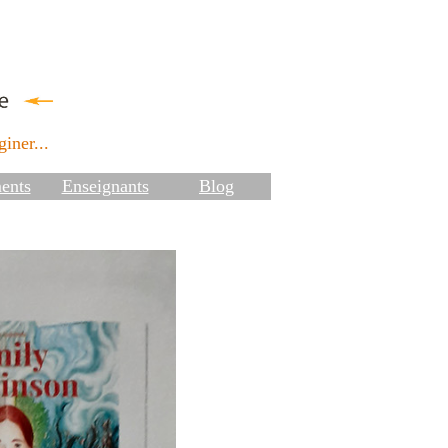
iner...
ents
Enseignants
Blog