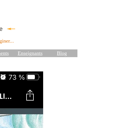
iner...
ents
Enseignants
Blog