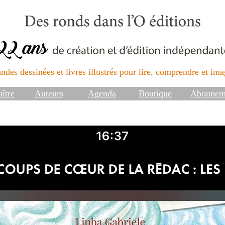
ndes dessinées et livres illustrés pour lire, comprendre et imag
ître
Auteurs
Agenda
Boutique
Abonnem