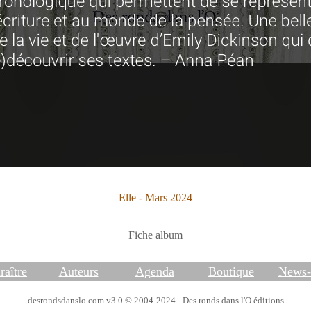
Elle - Mars 2024
Fiche album
raître
Auteurs
Agenda
Boutique
News-l
desrondsdanslo.com v3.0 © 2004-2024 - Des ronds dans l'O éditions