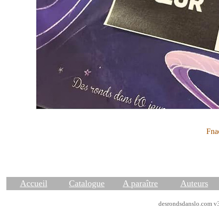
Fna
Accueil
Catalogue
A paraître
Auteurs
desrondsdanslo.com v3