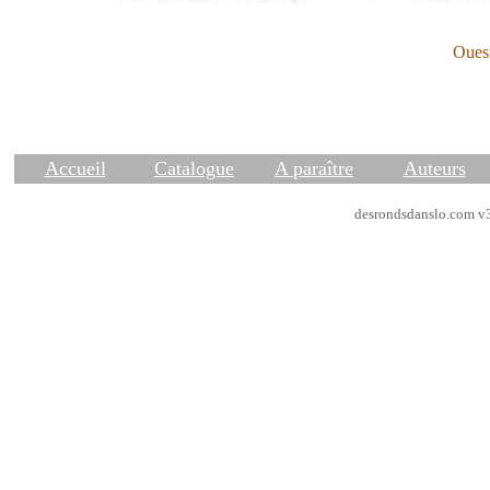
Ouest
Accueil
Catalogue
A paraître
Auteurs
desrondsdanslo.com v3