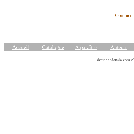
Comment 
Accueil
Catalogue
A paraître
Auteurs
desrondsdanslo.com v3