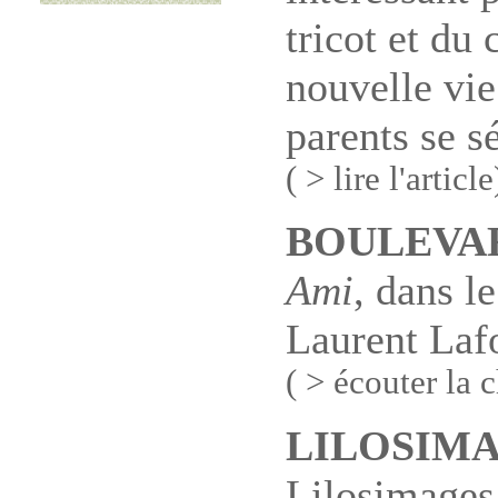
tricot et du
nouvelle vie 
parents se s
( > lire l'article
BOULEVA
Ami
, dans l
Laurent Laf
( > écouter la 
LILOSIM
Lilosimage