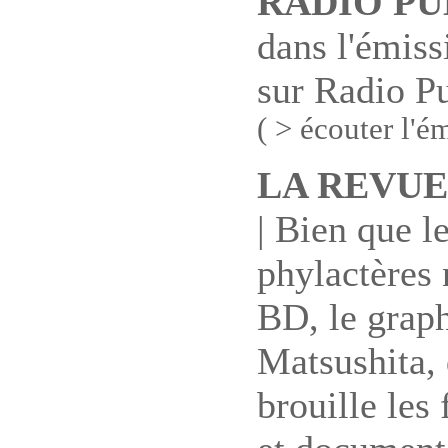
RADIO PU
dans l'émiss
sur Radio Pu
( > écouter l'é
LA REVUE
| Bien que l
phylactères 
BD, le grap
Matsushita, 
brouille les