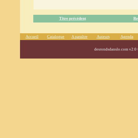
Titre précédent
Re
Accueil
Catalogue
A paraître
Auteurs
Agenda
desrondsdanslo.com v2.0 ©