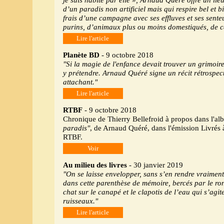
d’un paradis non artificiel mais qui respire bel et bi
frais d’une campagne avec ses effluves et ses senteu
purins, d’animaux plus ou moins domestiqués, de c
Lire l'article
Planète BD
- 9 octobre 2018
"Si la magie de l'enfance devait trouver un grimoire,
y prétendre. Arnaud Quéré signe un récit rétrospecti
attachant."
Lire l'article
RTBF
- 9 octobre 2018
Chronique de Thierry Bellefroid à propos dans l'a
paradis"
, de Arnaud Quéré, dans l'émission Livrés 
RTBF.
Voir
Au milieu des livres
- 30 janvier 2019
"On se laisse envelopper, sans s’en rendre vraiment
dans cette parenthèse de mémoire, bercés par le r
chat sur le canapé et le clapotis de l’eau qui s’agite
ruisseaux."
Lire l'article