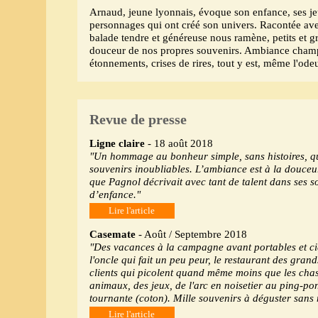
Arnaud, jeune lyonnais, évoque son enfance, ses jeu
personnages qui ont créé son univers. Racontée avec
balade tendre et généreuse nous ramène, petits et gr
douceur de nos propres souvenirs. Ambiance champê
étonnements, crises de rires, tout y est, même l'odeu
Revue de presse
Ligne claire
- 18 août 2018
"Un hommage au bonheur simple, sans histoires, qui
souvenirs inoubliables. L’ambiance est à la douceur
que Pagnol décrivait avec tant de talent dans ses s
d’enfance."
Lire l'article
Casemate
- Août / Septembre 2018
"Des vacances à la campagne avant portables et ci
l'oncle qui fait un peu peur, le restaurant des gran
clients qui picolent quand même moins que les cha
animaux, des jeux, de l'arc en noisetier au ping-p
tournante (coton). Mille souvenirs à déguster sans
Lire l'article