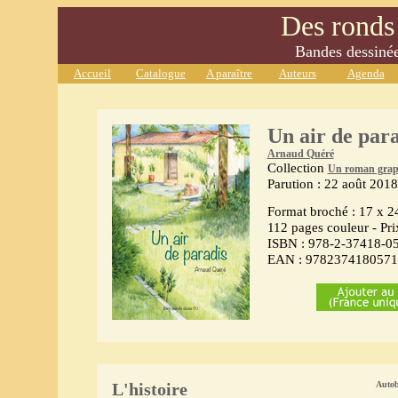
Des ronds 
Bandes dessinées
Accueil
Catalogue
A paraître
Auteurs
Agenda
Un air de para
Arnaud Quéré
Collection
Un roman grap
Parution : 22 août 2018
Format broché : 17 x 
112 pages couleur - Pri
ISBN : 978-2-37418-0
EAN : 9782374180571
L'histoire
Autob