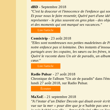
dBD
- Septembre 2018
"C'est la douceur et l'innocence de l'enfance qui son
Et pour nous le faire ressentir, Quéré part d'une idé
représenter - le plus souvent en gros plan - des obj
et des moments qui ont marqué ses vacances."
Lire l'article
Comixtrip
- 23 août 2018
"Elles sont nombreuses nos petites madeleines de Pr
notre enfance pas si lointaine. Des instants d’insou
partagés avec les copains, les sœurs ou les frères, 
Quéré le raconte dans Un air de paradis, un album
cœur."
Lire l'article
Radio Pulsar
- 27 août 2018
Chronique de l'album "Un air de paradis" dans l'ém
lundi 27 août 2018, sur Radio Pulsar.
Écouter
MaXoE
- 21 septembre 2018
"A l’instar d’un Didier Decoin qui disait avoir écrit
vue sur la mer « pour dire que je n’habite pas une
je suis habité par elle », Arnaud Quéré offre un lieu