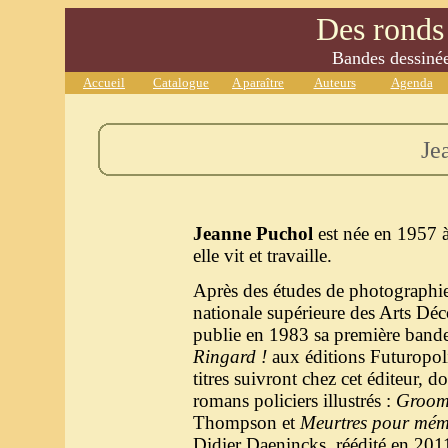
Des ronds 
Bandes dessinées
Accueil
Catalogue
A paraître
Auteurs
Agenda
Je
Jeanne Puchol
est née en 1957 à
elle vit et travaille.
Après des études de photographie
nationale supérieure des Arts Déco
publie en 1983 sa première bande
Ringard !
aux éditions Futuropoli
titres suivront chez cet éditeur, d
romans policiers illustrés :
Groo
Thompson et
Meurtres pour mém
Didier Daenincks, réédité en 201