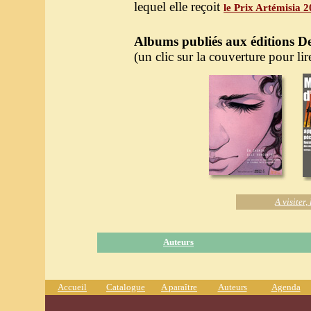
lequel elle reçoit
le Prix Artémisia 
Albums publiés aux éditions De
(un clic sur la couverture pour lire
A visiter
Auteurs
Accueil
Catalogue
A paraître
Auteurs
Agenda