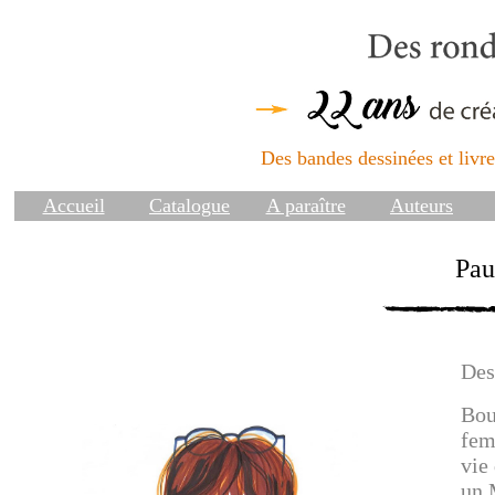
Des bandes dessinées et livres
Accueil
Catalogue
A paraître
Auteurs
Pau
Des
Bou
fem
vie
un 