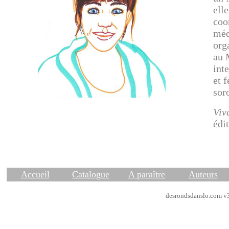
elle
coo
méd
org
au 
int
et 
soro
Viv
édi
Accueil
Catalogue
A paraître
Auteurs
desrondsdanslo.com v3