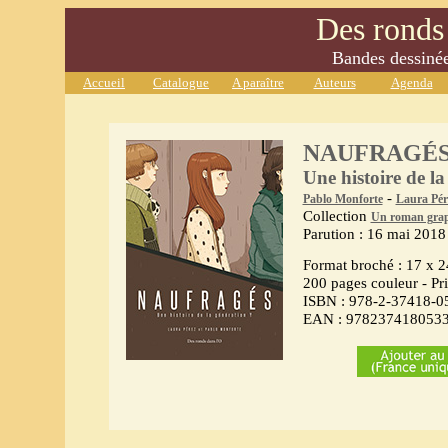
Des ronds 
Bandes dessinées
Accueil
Catalogue
A paraître
Auteurs
Agenda
NAUFRAGÉ
Une histoire de l
-
Pablo Monforte
Laura Pér
Collection
Un roman gra
Parution : 16 mai 2018
Format broché : 17 x 
200 pages couleur - Pr
ISBN : 978-2-37418-0
EAN : 978237418053