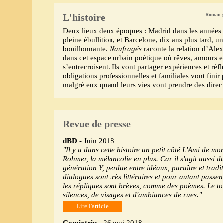
L'histoire
Roman g
Deux lieux deux époques : Madrid dans les années 
pleine ébullition, et Barcelone, dix ans plus tard, un
bouillonnante.
Naufragés
raconte la relation d’Alex
dans cet espace urbain poétique où rêves, amours et
s’entrecroisent. Ils vont partager expériences et réfl
obligations professionnelles et familiales vont finir 
malgré eux quand leurs vies vont prendre des direct
Revue de presse
dBD
- Juin 2018
"Il y a dans cette histoire un petit côté L'Ami de mo
Rohmer, la mélancolie en plus. Car il s'agit aussi du
génération Y, perdue entre idéaux, paraître et tradit
dialogues sont très littéraires et pour autant passen
les répliques sont brèves, comme des poèmes. Le to
silences, de visages et d'ambiances de rues."
Lire l'article
Comixtrip
- 26 mai 2018