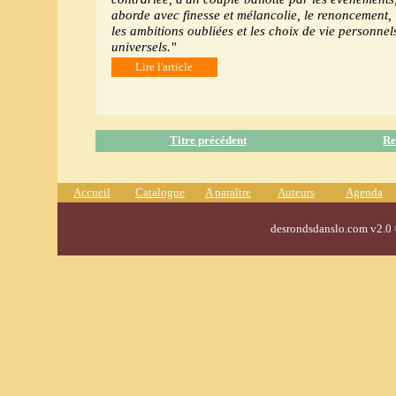
aborde avec finesse et mélancolie, le renoncement, 
les ambitions oubliées et les choix de vie personnel
universels."
Lire l'article
Titre précédent
Re
Accueil
Catalogue
A paraître
Auteurs
Agenda
desrondsdanslo.com v2.0 ©