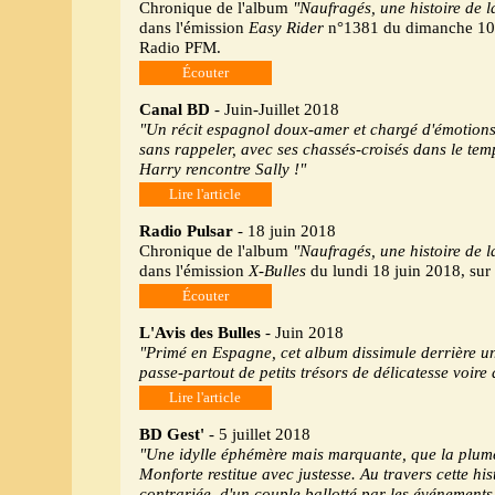
Chronique de l'album
"Naufragés, une histoire de l
dans l'émission
Easy Rider
n°1381 du dimanche 10 
Radio PFM.
Écouter
Canal BD
- Juin-Juillet 2018
"Un récit espagnol doux-amer et chargé d'émotions,
sans rappeler, avec ses chassés-croisés dans le tem
Harry rencontre Sally !"
Lire l'article
Radio Pulsar
- 18 juin 2018
Chronique de l'album
"Naufragés, une histoire de l
dans l'émission
X-Bulles
du lundi 18 juin 2018, sur 
Écouter
L'Avis des Bulles
- Juin 2018
"Primé en Espagne, cet album dissimule derrière un
passe-partout de petits trésors de délicatesse voire 
Lire l'article
BD Gest'
- 5 juillet 2018
"Une idylle éphémère mais marquante, que la plum
Monforte restitue avec justesse. Au travers cette hi
contrariée, d'un couple ballotté par les événement