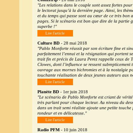
"Les relations dans le couple sont assez fortes pour
le lectorat jusqu’à la dernière page. Ainsi, les thèm
et du temps qui passe sont au cœur de ce très bon
pages. Si le scénario est bon que dire de la partie 
superbe !"
Lire l'article
Culture BD
- 28 mai 2018
"Pablo Monforte réussit par son écriture fine et si
parfaitement l’ennui et la résignation qui portent s
trait fin et précis de Laura Perez rappelle ceux de
Clowes, dont l’influence se ressent subrepticement t
ouvrage aux mornes bichromies et à la nostalgie pa
touchante réalisation de deux jeunes auteurs aux no
Lire l'article
Planète BD
- 1er juin 2018
"Le scénario de Pablo Monforte est criant de vérité
très parlant pour chaque lecteur. Au niveau du des
dans un trait semi réaliste ajoute une petite touche
rondeur et en délicatesse."
Lire l'article
Radio PFM
- 10 juin 2018