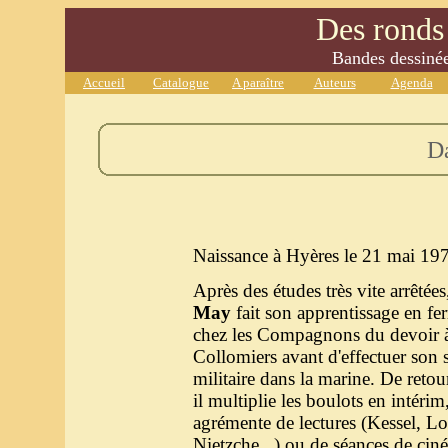
Des ronds 
Bandes dessinées
Accueil
Catalogue
A paraître
Auteurs
Agenda
D
Naissance à Hyères le 21 mai 19
Après des études très vite arrêtée
May
fait son apprentissage en fe
chez les Compagnons du devoir 
Collomiers avant d'effectuer son 
militaire dans la marine. De retour
il multiplie les boulots en intérim,
agrémente de lectures (Kessel, L
Nietzche...) ou de séances de c