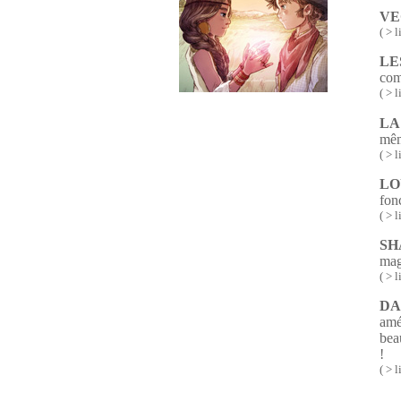
VE
( > l
LE
com
( > l
LA
mêm
( > l
LO
fonc
( > l
SH
mag
( > l
DA
amé
bea
!
( > l