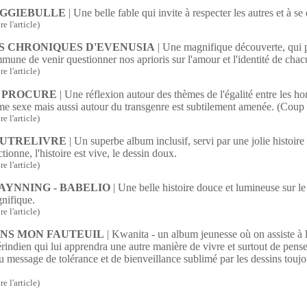
GGIEBULLE
| Une belle fable qui invite à respecter les autres et à se
ire l'article)
S CHRONIQUES D'EVENUSIA
| Une magnifique découverte, qui p
mune de venir questionner nos aprioris sur l'amour et l'identité de cha
ire l'article)
 PROCURE
| Une réflexion autour des thèmes de l'égalité entre les 
e sexe mais aussi autour du transgenre est subtilement amenée. (Cou
ire l'article)
UTRELIVRE
| Un superbe album inclusif, servi par une jolie histoi
tionne, l'histoire est vive, le dessin doux.
ire l'article)
AYNNING - BABELIO
| Une belle histoire douce et lumineuse sur le
nifique.
ire l'article)
NS MON FAUTEUIL
| Kwanita - un album jeunesse où on assiste à l
rindien qui lui apprendra une autre manière de vivre et surtout de pense
u message de tolérance et de bienveillance sublimé par les dessins tou
ire l'article)