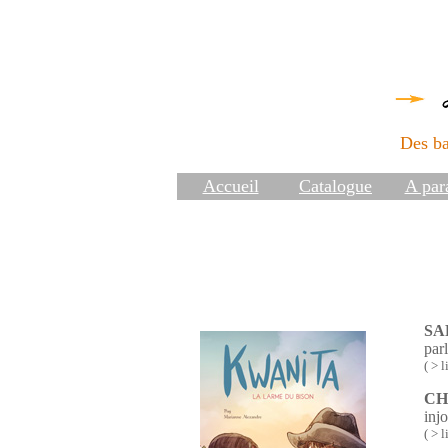
Des ba
Accueil
Catalogue
A para
SA
par
( > l
CH
inj
( > l