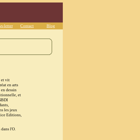
s-letter
Contact
Blog
et vit
éat en arts
n en dessin
tionnelle, et
CNBDI
fants,
ns les jeux
ice Editions,
 dans l'O.