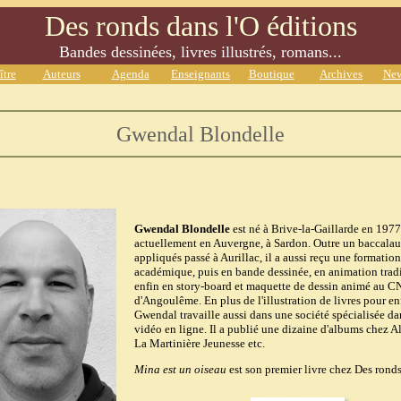
Des ronds dans l'O éditions
Bandes dessinées, livres illustrés, romans...
ître
Auteurs
Agenda
Enseignants
Boutique
Archives
New
Gwendal Blondelle
Gwendal Blondelle
est né à Brive-la-Gaillarde en 1977 
actuellement en Auvergne, à Sardon. Outre un baccalau­r
appliqués passé à Aurillac, il a aussi reçu une formatio
académique, puis en bande dessinée, en animation tradi
enfin en story-board et maquette de dessin animé au 
d'Angoulême. En plus de l'illus­tration de livres pour en
Gwendal travaille aussi dans une société spéciali­sée da
vidéo en ligne. Il a publié une dizaine d'albums chez Al
La Martinière Jeunesse etc.
Mina est un oiseau
est son premier livre chez Des ronds