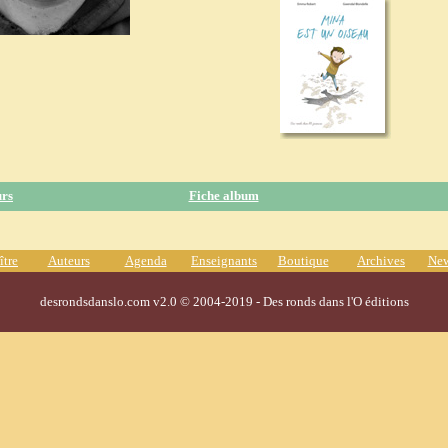
urs
Fiche album
ître
Auteurs
Agenda
Enseignants
Boutique
Archives
New
desrondsdanslo.com v2.0 © 2004-2019 - Des ronds dans l'O éditions