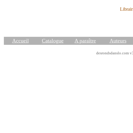
Librair
Accueil
Catalogue
A paraître
Auteurs
desrondsdanslo.com v3