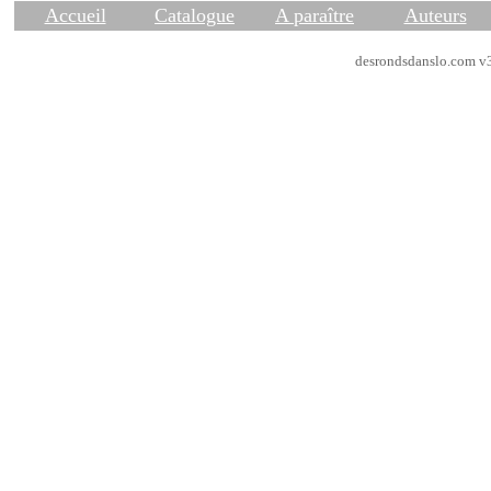
Accueil
Catalogue
A paraître
Auteurs
desrondsdanslo.com v3