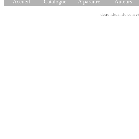
Accueil
Catalogue
A paraître
Auteurs
desrondsdanslo.com v3