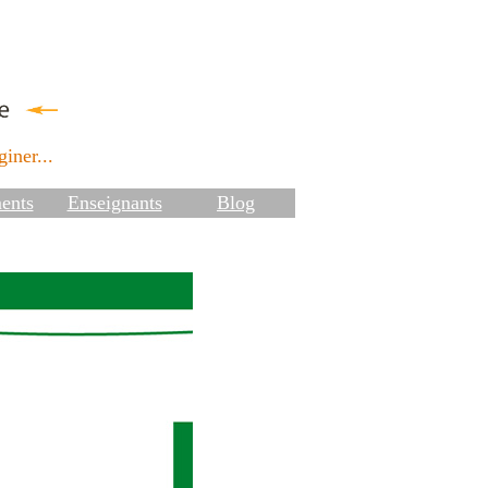
iner...
ents
Enseignants
Blog