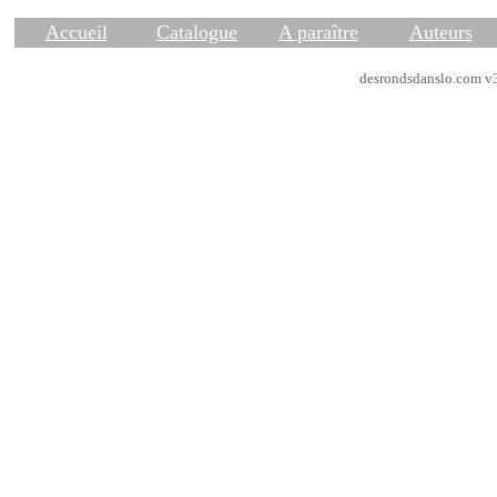
Accueil
Catalogue
A paraître
Auteurs
desrondsdanslo.com v3