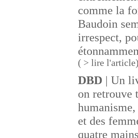
comme la for
Baudoin semb
irrespect, po
étonnamment
( > lire l'article
DBD
| Un li
on retrouve 
humanisme, s
et des femme
quatre mains