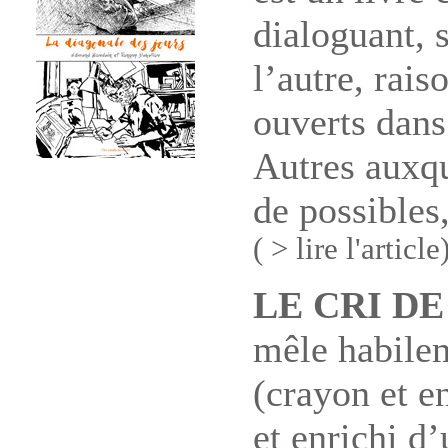
dialoguant, 
l’autre, rai
ouverts dans
Autres auxqu
de possibles
( > lire l'article
LE CRI D
mêle habilem
(crayon et en
et enrichi d