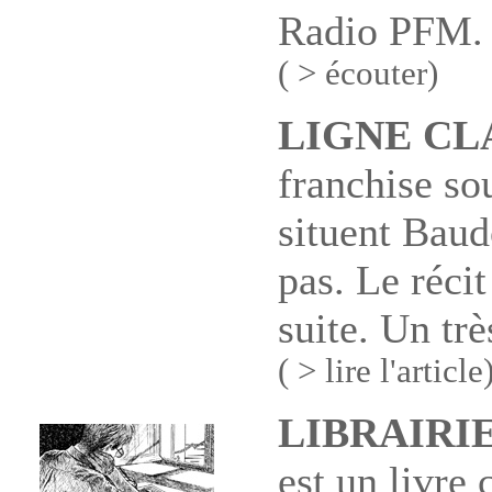
Radio PFM.
( > écouter)
LIGNE CL
franchise so
situent Baud
pas. Le récit
suite. Un trè
( > lire l'article
LIBRAIRI
est un livre 