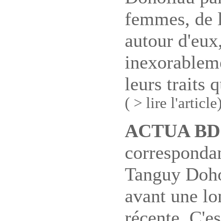
femmes, de l
autour d'eux
inexorableme
leurs traits 
( > lire l'article
ACTUA BD
corresponda
Tanguy Dohol
avant une lo
récente. C'es